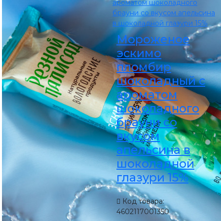
Мороженое
эскимо
пломбир
шоколадный с
ароматом
шоколадного
брауни со
вкусом
апельсина в
шоколадной
глазури 15%
Код товара:
4602117001350