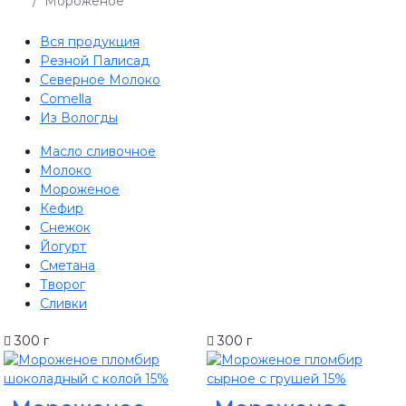
Мороженое
Вся продукция
Резной Палисад
Северное Молоко
Comеlla
Из Вологды
Масло сливочное
Молоко
Мороженое
Кефир
Снежок
Йогурт
Сметана
Творог
Сливки
300 г
300 г