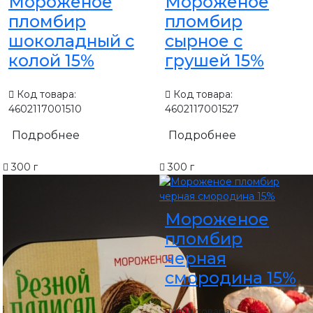
Мороженое
Мороженое
пломбир
пломбир
шоколадный с
сырное с
колой 15%
грушей 15%
Код товара:
Код товара:
4602117001510
4602117001527
Подробнее
Подробнее
300 г
300 г
Мороженое
пломбир
черная
смородина 15%
Код товара: