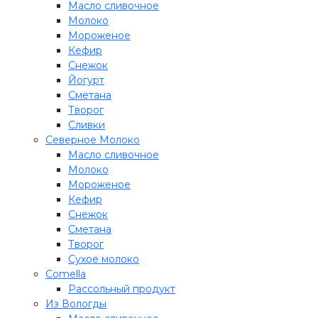
Масло сливочное
Молоко
Мороженое
Кефир
Снежок
Йогурт
Сметана
Творог
Сливки
Северное Молоко
Масло сливочное
Молоко
Мороженое
Кефир
Снежок
Сметана
Творог
Сухое молоко
Comеlla
Рассольный продукт
Из Вологды