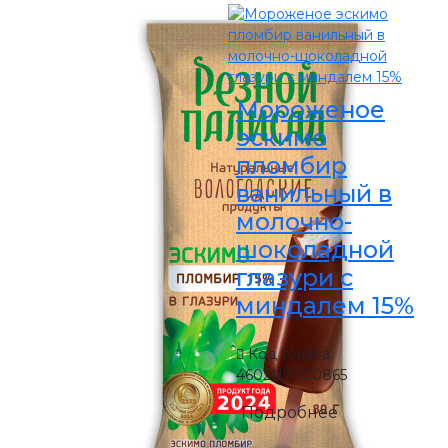
Мороженое
эскимо
пломбир
ванильный в
молочно-
шоколадной
глазури с
миндалем 15%
Код товара:
4602117000865
Подробнее