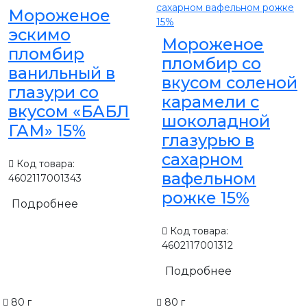
Мороженое
эскимо
Мороженое
пломбир
пломбир со
ванильный в
вкусом соленой
глазури со
карамели с
вкусом «БАБЛ
шоколадной
ГАМ» 15%
глазурью в
сахарном
Код товара:
вафельном
4602117001343
рожке 15%
Подробнее
Код товара:
4602117001312
Подробнее
80 г
80 г