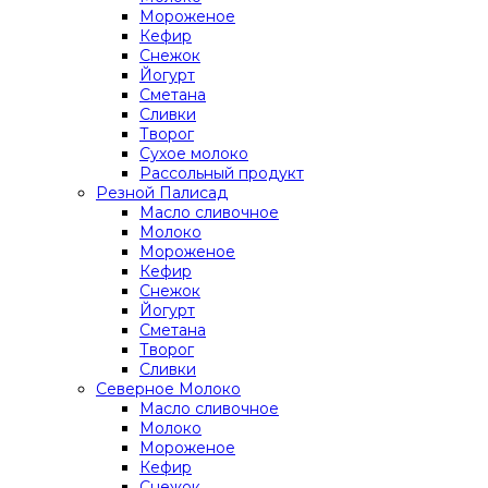
Мороженое
Кефир
Снежок
Йогурт
Сметана
Сливки
Творог
Сухое молоко
Рассольный продукт
Резной Палисад
Масло сливочное
Молоко
Мороженое
Кефир
Снежок
Йогурт
Сметана
Творог
Сливки
Северное Молоко
Масло сливочное
Молоко
Мороженое
Кефир
Снежок