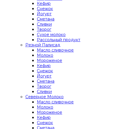
Кефир
Снежок
Йогурт
Сметана
Сливки
Творог
Сухое молоко
Рассольный продукт
Резной Палисад
Масло сливочное
Молоко
Мороженое
Кефир
Снежок
Йогурт
Сметана
Творог
Сливки
Северное Молоко
Масло сливочное
Молоко
Мороженое
Кефир
Снежок
Сметана