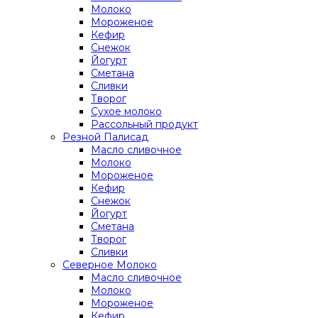
Молоко
Мороженое
Кефир
Снежок
Йогурт
Сметана
Сливки
Творог
Сухое молоко
Рассольный продукт
Резной Палисад
Масло сливочное
Молоко
Мороженое
Кефир
Снежок
Йогурт
Сметана
Творог
Сливки
Северное Молоко
Масло сливочное
Молоко
Мороженое
Кефир