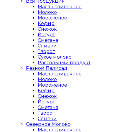
Вся продукция
Масло сливочное
Молоко
Мороженое
Кефир
Снежок
Йогурт
Сметана
Сливки
Творог
Сухое молоко
Рассольный продукт
Резной Палисад
Масло сливочное
Молоко
Мороженое
Кефир
Снежок
Йогурт
Сметана
Творог
Сливки
Северное Молоко
Масло сливочное