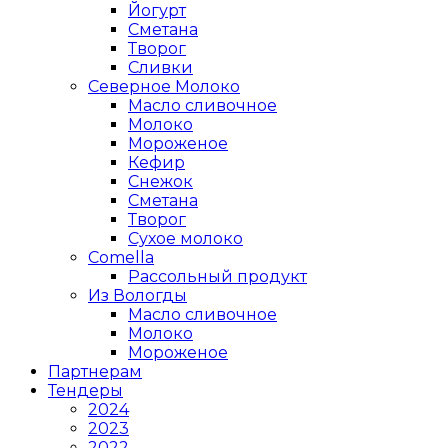
Йогурт
Сметана
Творог
Сливки
Северное Молоко
Масло сливочное
Молоко
Мороженое
Кефир
Снежок
Сметана
Творог
Сухое молоко
Comеlla
Рассольный продукт
Из Вологды
Масло сливочное
Молоко
Мороженое
Партнерам
Тендеры
2024
2023
2022