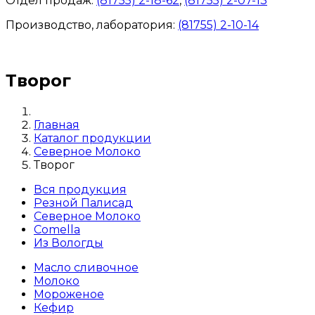
Отдел продаж:
(81755) 2-18-62
,
(81755) 2-07-13
Производство, лаборатория:
(81755) 2-10-14
Контакты отделов
Творог
Главная
Каталог продукции
Северное Молоко
Творог
Вся продукция
Резной Палисад
Северное Молоко
Comеlla
Из Вологды
Масло сливочное
Молоко
Мороженое
Кефир