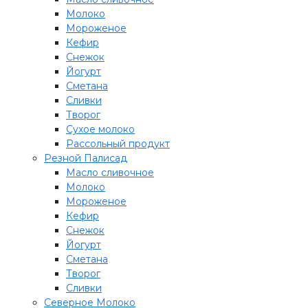
Молоко
Мороженое
Кефир
Снежок
Йогурт
Сметана
Сливки
Творог
Сухое молоко
Рассольный продукт
Резной Палисад
Масло сливочное
Молоко
Мороженое
Кефир
Снежок
Йогурт
Сметана
Творог
Сливки
Северное Молоко