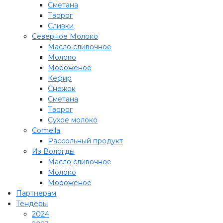
Сметана
Творог
Сливки
Северное Молоко
Масло сливочное
Молоко
Мороженое
Кефир
Снежок
Сметана
Творог
Сухое молоко
Comеlla
Рассольный продукт
Из Вологды
Масло сливочное
Молоко
Мороженое
Партнерам
Тендеры
2024