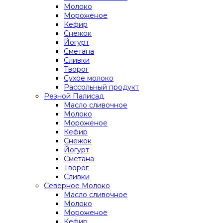
Молоко
Мороженое
Кефир
Снежок
Йогурт
Сметана
Сливки
Творог
Сухое молоко
Рассольный продукт
Резной Палисад
Масло сливочное
Молоко
Мороженое
Кефир
Снежок
Йогурт
Сметана
Творог
Сливки
Северное Молоко
Масло сливочное
Молоко
Мороженое
Кефир