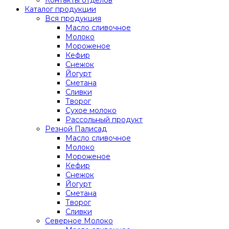
Каталог продукции
Вся продукция
Масло сливочное
Молоко
Мороженое
Кефир
Снежок
Йогурт
Сметана
Сливки
Творог
Сухое молоко
Рассольный продукт
Резной Палисад
Масло сливочное
Молоко
Мороженое
Кефир
Снежок
Йогурт
Сметана
Творог
Сливки
Северное Молоко