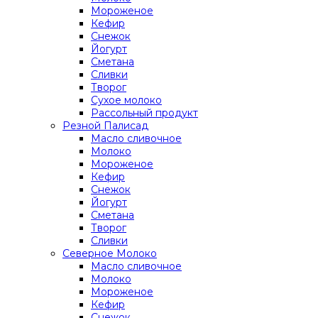
Мороженое
Кефир
Снежок
Йогурт
Сметана
Сливки
Творог
Сухое молоко
Рассольный продукт
Резной Палисад
Масло сливочное
Молоко
Мороженое
Кефир
Снежок
Йогурт
Сметана
Творог
Сливки
Северное Молоко
Масло сливочное
Молоко
Мороженое
Кефир
Снежок