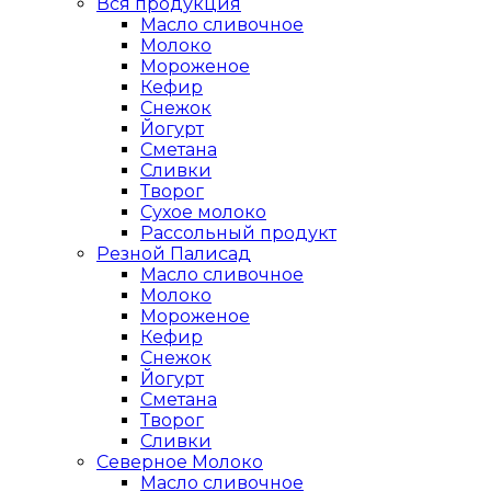
Вся продукция
Масло сливочное
Молоко
Мороженое
Кефир
Снежок
Йогурт
Сметана
Сливки
Творог
Сухое молоко
Рассольный продукт
Резной Палисад
Масло сливочное
Молоко
Мороженое
Кефир
Снежок
Йогурт
Сметана
Творог
Сливки
Северное Молоко
Масло сливочное