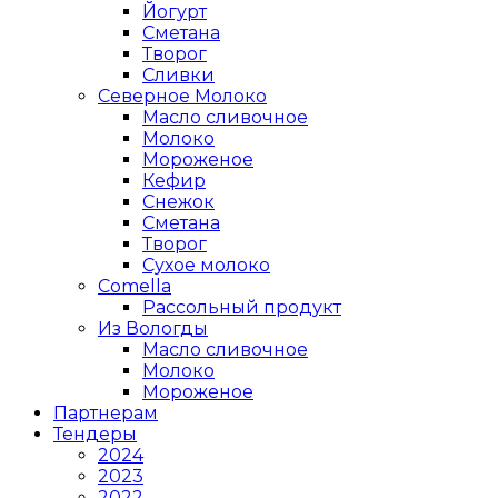
Йогурт
Сметана
Творог
Сливки
Северное Молоко
Масло сливочное
Молоко
Мороженое
Кефир
Снежок
Сметана
Творог
Сухое молоко
Comеlla
Рассольный продукт
Из Вологды
Масло сливочное
Молоко
Мороженое
Партнерам
Тендеры
2024
2023
2022