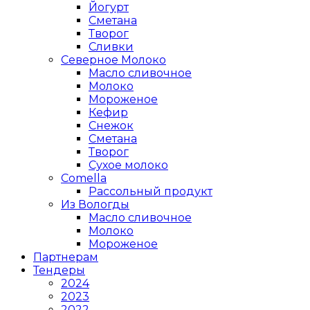
Йогурт
Сметана
Творог
Сливки
Северное Молоко
Масло сливочное
Молоко
Мороженое
Кефир
Снежок
Сметана
Творог
Сухое молоко
Comеlla
Рассольный продукт
Из Вологды
Масло сливочное
Молоко
Мороженое
Партнерам
Тендеры
2024
2023
2022