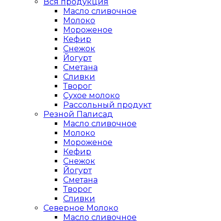
Вся продукция
Масло сливочное
Молоко
Мороженое
Кефир
Снежок
Йогурт
Сметана
Сливки
Творог
Сухое молоко
Рассольный продукт
Резной Палисад
Масло сливочное
Молоко
Мороженое
Кефир
Снежок
Йогурт
Сметана
Творог
Сливки
Северное Молоко
Масло сливочное