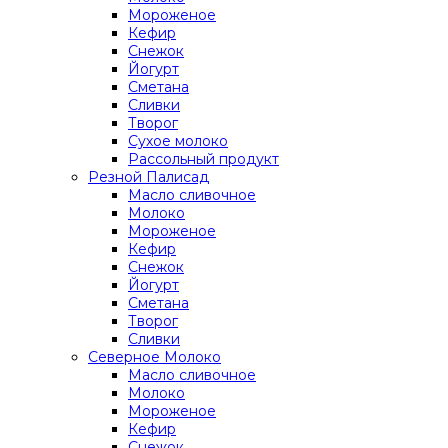
Мороженое
Кефир
Снежок
Йогурт
Сметана
Сливки
Творог
Сухое молоко
Рассольный продукт
Резной Палисад
Масло сливочное
Молоко
Мороженое
Кефир
Снежок
Йогурт
Сметана
Творог
Сливки
Северное Молоко
Масло сливочное
Молоко
Мороженое
Кефир
Снежок