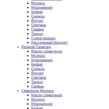
Молоко
Мороженое
Кефир
Снежок
Йогурт
Сметана
Сливки
Творог
Сухое молоко
Рассольный продукт
Резной Палисад
Масло сливочное
Молоко
Мороженое
Кефир
Снежок
Йогурт
Сметана
Творог
Сливки
Северное Молоко
Масло сливочное
Молоко
Мороженое
Кефир