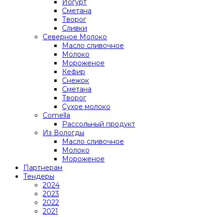
Йогурт
Сметана
Творог
Сливки
Северное Молоко
Масло сливочное
Молоко
Мороженое
Кефир
Снежок
Сметана
Творог
Сухое молоко
Comеlla
Рассольный продукт
Из Вологды
Масло сливочное
Молоко
Мороженое
Партнерам
Тендеры
2024
2023
2022
2021