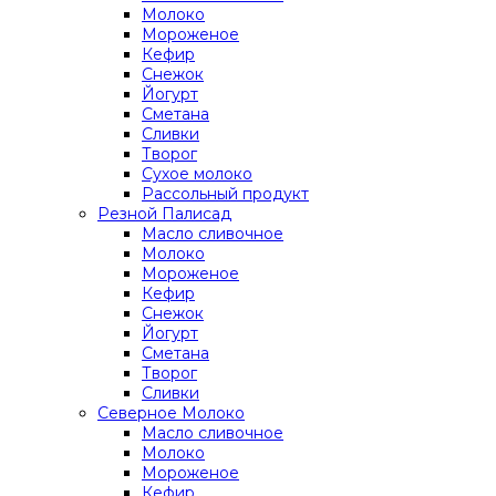
Молоко
Мороженое
Кефир
Снежок
Йогурт
Сметана
Сливки
Творог
Сухое молоко
Рассольный продукт
Резной Палисад
Масло сливочное
Молоко
Мороженое
Кефир
Снежок
Йогурт
Сметана
Творог
Сливки
Северное Молоко
Масло сливочное
Молоко
Мороженое
Кефир