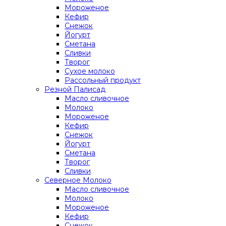
Мороженое
Кефир
Снежок
Йогурт
Сметана
Сливки
Творог
Сухое молоко
Рассольный продукт
Резной Палисад
Масло сливочное
Молоко
Мороженое
Кефир
Снежок
Йогурт
Сметана
Творог
Сливки
Северное Молоко
Масло сливочное
Молоко
Мороженое
Кефир
Снежок