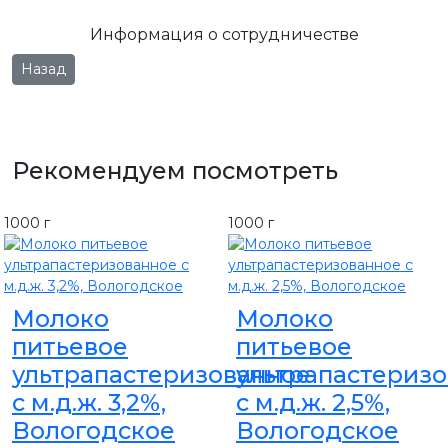
Информация о сотрудничестве
Предыдущий: Молоко пастеризованное с м.д.ж. 2,5%, 1000
Назад
Рекомендуем посмотреть
1000 г
1000 г
Молоко
Молоко
питьевое
питьевое
ультрапастеризованное
ультрапастериз
с м.д.ж. 3,2%,
с м.д.ж. 2,5%,
Вологодское
Вологодское