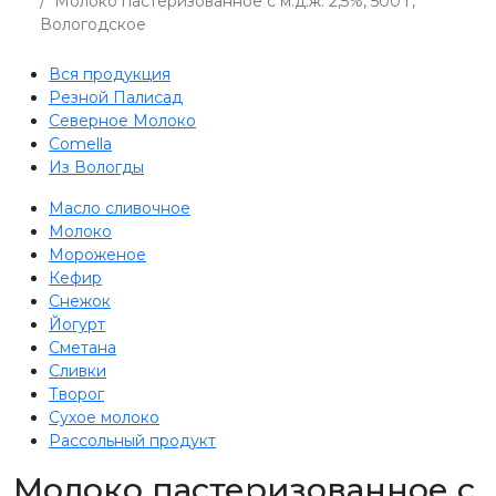
Молоко пастеризованное с м.д.ж. 2,5%, 500 г,
Вологодское
Вся продукция
Резной Палисад
Северное Молоко
Comеlla
Из Вологды
Масло сливочное
Молоко
Мороженое
Кефир
Снежок
Йогурт
Сметана
Сливки
Творог
Сухое молоко
Рассольный продукт
Молоко пастеризованное с