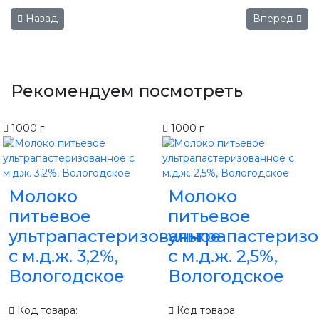
Предыдущий: Мороженое пломбир шоколадный в вафельн
Следующий:
Назад
Вперед
Рекомендуем посмотреть
1000 г
1000 г
Молоко
Молоко
питьевое
питьевое
ультрапастеризованное
ультрапастериз
с м.д.ж. 3,2%,
с м.д.ж. 2,5%,
Вологодское
Вологодское
Код товара:
Код товара: