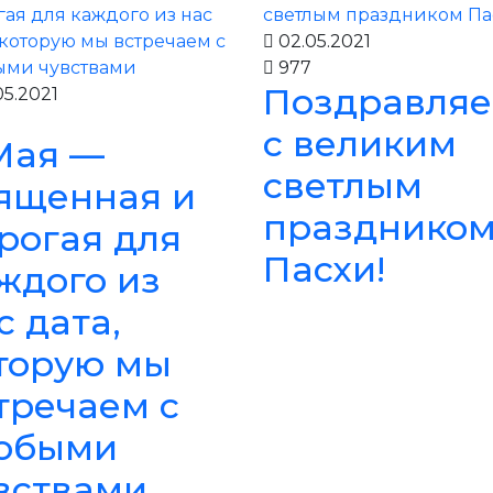
02.05.2021
977
Поздравля
5.2021
с великим
Мая —
светлым
ященная и
празднико
рогая для
Пасхи!
ждого из
с дата,
торую мы
тречаем с
обыми
вствами