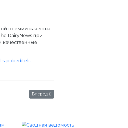
ой премии качества
he DairyNews при
и качественные
is-pobediteli-
сли» имени Николая Верещагина
Следующий: II Всероссийский молочный фору
Вперед