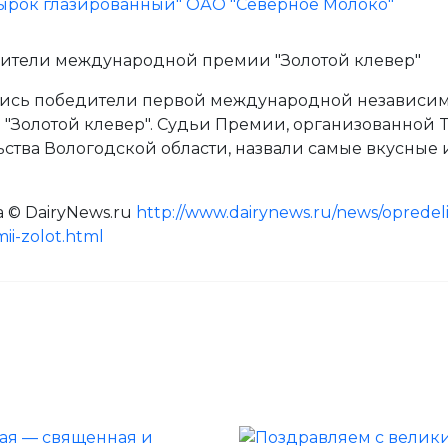
ители международной премии "Золотой клевер"
ись победители первой международной независим
"Золотой клевер". Судьи Премии, организованной T
ства Вологодской области, назвали самые вкусные 
 © DairyNews.ru
http://www.dairynews.ru/news/opredelil
i-zolot.html
 учредили медаль «За выдающиеся заслуги в молочной отра