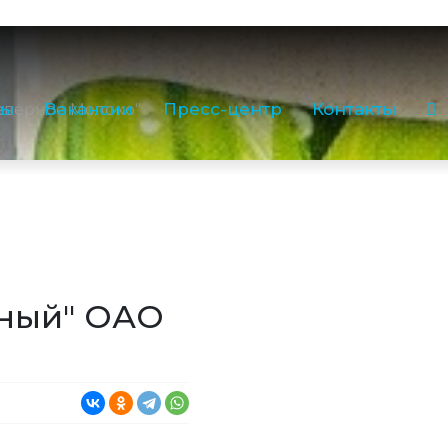
milk35.ru
3-35
Звонок по РФ бесплатный
1755) 2-16-38
ры
Вакансии
Пресс-центр
Контакты
еверное Молоко"
ж:
(81755) 2-18-62
,
(81755) 2-07-13
, лаборатория:
(81755) 2-10-14
в
нный" ОАО