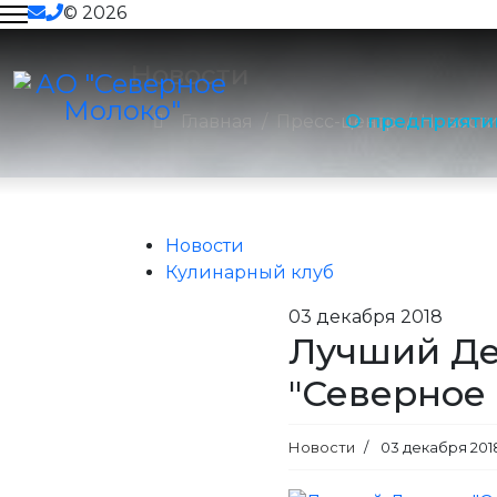
© 2026
Тендеры
Новости
О предприяти
Главная
Пресс-центр
Новост
Вакансии
Пресс-центр
Новости
Кулинарный клуб
Контакты
03
декабря 2018
Лучший Де
"Северное
Новости
03 декабря 201