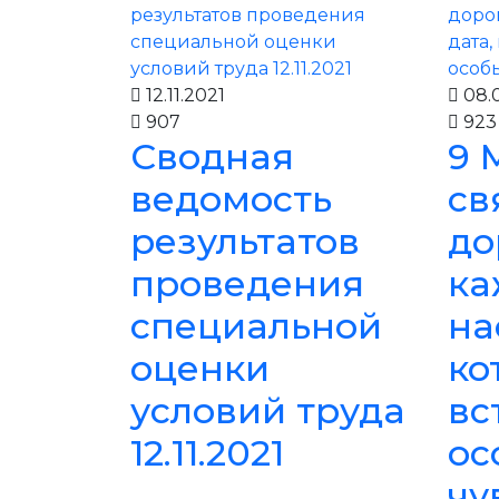
12.11.2021
08.0
907
923
Сводная
9 
ведомость
св
результатов
до
проведения
ка
специальной
на
оценки
ко
условий труда
вс
12.11.2021
ос
чу