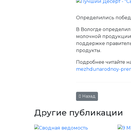
Определились побед
В Вологде определил
молочной продукции 
поддержке правитель
продукты.
Подробнее читайте на
mezhdunarodnoy-premi
Предыдущий: В Вологде
Назад
Другие публикации