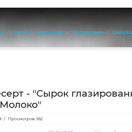
E-mail:
nord@
8 (800) 550-5
Приемная:
(8
и
Каталог продукции
Партнерам
Тенде
и
Лучший Десерт - "Сырок глазированный" ОАО "С
Отдел прода
Производство
Контакты отдело
серт - "Сырок глазирова
 Молоко"
8
Просмотров: 562