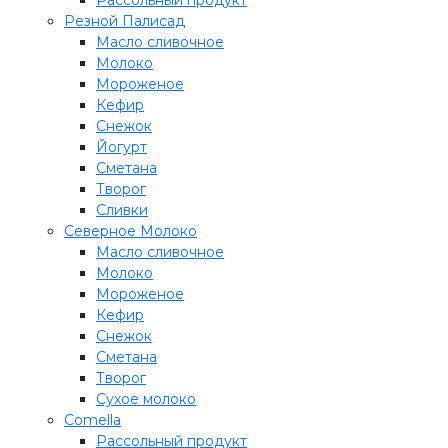
Рассольный продукт
Резной Палисад
Масло сливочное
Молоко
Мороженое
Кефир
Снежок
Йогурт
Сметана
Творог
Сливки
Северное Молоко
Масло сливочное
Молоко
Мороженое
Кефир
Снежок
Сметана
Творог
Сухое молоко
Comеlla
Рассольный продукт