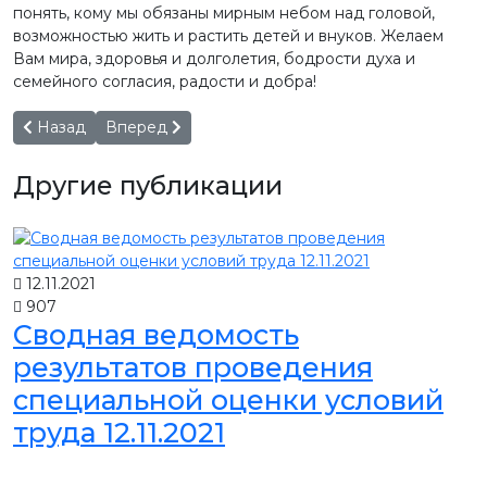
понять, кому мы обязаны мирным небом над головой,
возможностью жить и растить детей и внуков. Желаем
Вам мира, здоровья и долголетия, бодрости духа и
семейного согласия, радости и добра!
Предыдущий: Генеральный директор ОАО "Северное Моло
Следующий: Лауреатом международного конкур
Назад
Вперед
Другие публикации
12.11.2021
907
Сводная ведомость
результатов проведения
специальной оценки условий
труда 12.11.2021