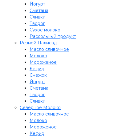
Йогурт
Сметана
Сливки
Творог
Сухое молоко
Рассольный продукт
Резной Палисад
Масло сливочное
Молоко
Мороженое
Кефир
Снежок
Йогурт
Сметана
Творог
Сливки
Северное Молоко
Масло сливочное
Молоко
Мороженое
Кефир