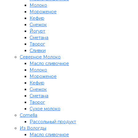
Молоко
Мороженое
Кефир
Снежок
Йогурт
Сметана
Творог
Сливки
Северное Молоко
Масло сливочное
Молоко
Мороженое
Кефир
Снежок
Сметана
Творог
Сухое молоко
Comеlla
Рассольный продукт
Из Вологды
Масло сливочное