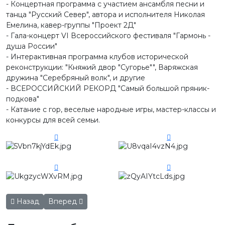
- Концертная программа с участием ансамбля песни и
танца "Русский Север", автора и исполнителя Николая
Емелина, кавер-группы "Проект 2Д"
- Гала-концерт VI Всероссийского фестиваля "Гармонь -
душа России"
- Интерактивная программа клубов исторической
реконструкции: "Княжий двор "Сугорье"", Варяжская
дружина "Серебряный волк", и другие
- ВСЕРОССИЙСКИЙ РЕКОРД "Самый большой пряник-
подкова"
- Катание с гор, веселые народные игры, мастер-классы и
конкурсы для всей семьи.
Предыдущий: Дорогие женщины, милые дамы!
Следующий: Генеральный директор ОАО "Север
Назад
Вперед