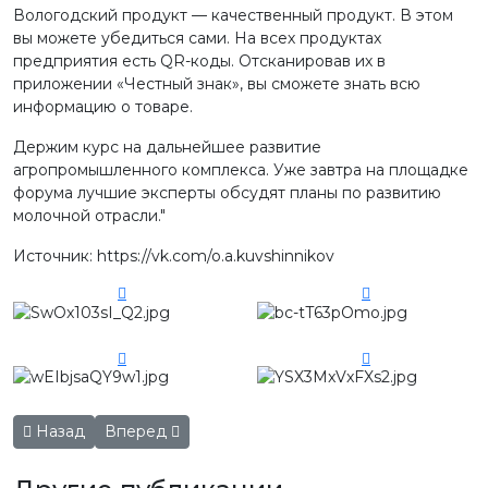
Вологодский продукт — качественный продукт. В этом
вы можете убедиться сами. На всех продуктах
предприятия есть QR-коды. Отсканировав их в
приложении «Честный знак», вы сможете знать всю
информацию о товаре.
Держим курс на дальнейшее развитие
агропромышленного комплекса. Уже завтра на площадке
форума лучшие эксперты обсудят планы по развитию
молочной отрасли."
Источник: https://vk.com/o.a.kuvshinnikov
Предыдущий: Сегодня в областном центре проходит V Вс
Следующий: "Вкус Настоящего Вологодского Про
Назад
Вперед