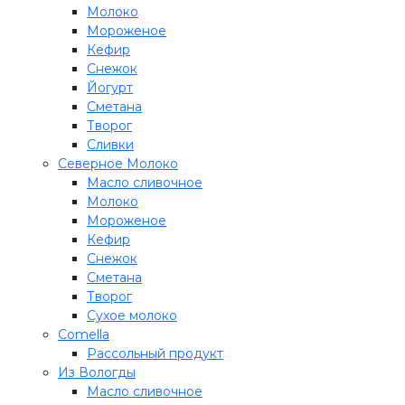
Молоко
Мороженое
Кефир
Снежок
Йогурт
Сметана
Творог
Сливки
Северное Молоко
Масло сливочное
Молоко
Мороженое
Кефир
Снежок
Сметана
Творог
Сухое молоко
Comеlla
Рассольный продукт
Из Вологды
Масло сливочное