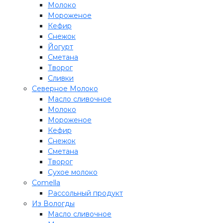
Молоко
Мороженое
Кефир
Снежок
Йогурт
Сметана
Творог
Сливки
Северное Молоко
Масло сливочное
Молоко
Мороженое
Кефир
Снежок
Сметана
Творог
Сухое молоко
Comеlla
Рассольный продукт
Из Вологды
Масло сливочное