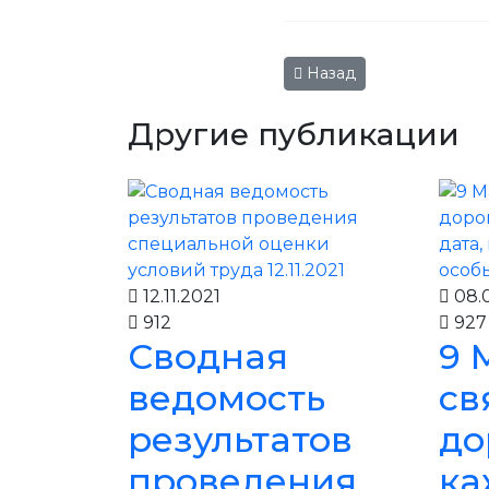
Предыдущий: "За высоко
Назад
Другие публикации
12.11.2021
08.0
912
927
Сводная
9 
ведомость
св
результатов
до
проведения
ка