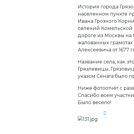
История города Грязо
населенном пункте пр
Ивана Грозного Корни
селений Комельской 
дороге из Москвы на 
жалованных грамотах
Алексеевича от 1677 г
Название села, как эт
Грязлевицы, Грязовицы
указом Сената было п
Ниже фотоотчёт с раз
Спасибо всем участни
Было весело!