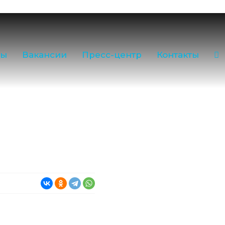
ilk35.ru
3-35
Звонок по РФ бесплатный
755) 2-16-38
ры
Вакансии
Пресс-центр
Контакты
:
(81755) 2-18-62
,
(81755) 2-07-13
 лаборатория:
(81755) 2-10-14
в