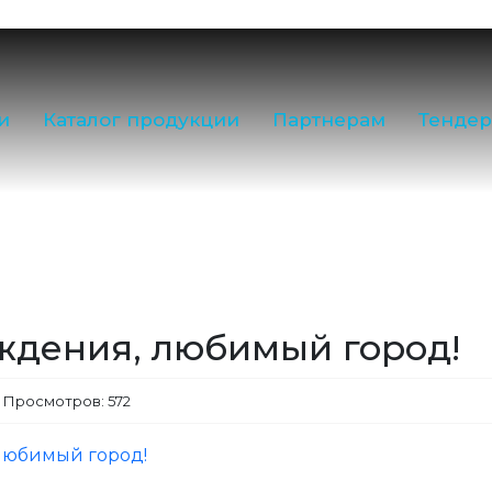
E-mail:
nord@m
8 (800) 550-5
Приемная:
(81
и
Каталог продукции
Партнерам
Тенде
и
С Днем Рождения, любимый город!
Отдел продаж
Производство,
Контакты отдело
ждения, любимый город!
Просмотров: 572