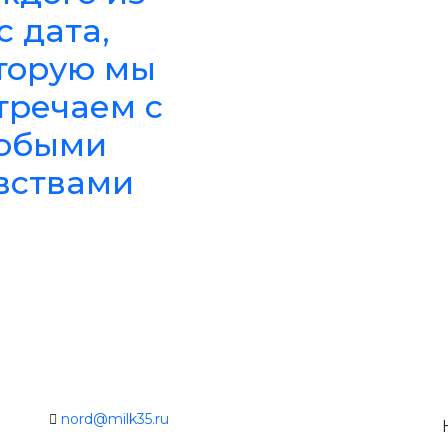
с дата,
торую мы
тречаем с
обыми
вствами
nord@milk35.ru