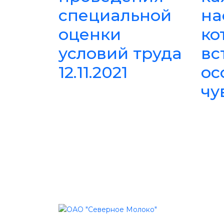
специальной
на
оценки
ко
условий труда
вс
12.11.2021
ос
чу