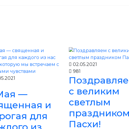
е качество продукции!"
02.05.2021
981
Поздравля
5.2021
с великим
Мая —
светлым
ященная и
празднико
рогая для
Пасхи!
ждого из