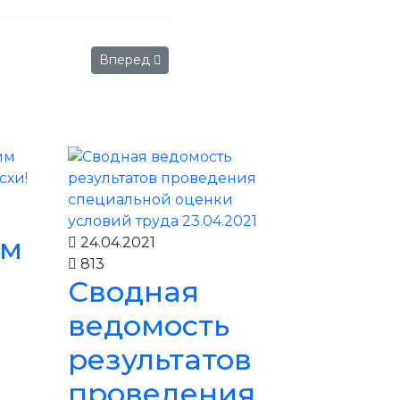
Следующий: КАКОЕ ОНО "СЕВЕРНОЕ МОЛОК
Вперед
ем
24.04.2021
813
Сводная
ведомость
м
результатов
проведения