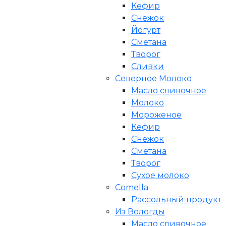
Кефир
Снежок
Йогурт
Сметана
Творог
Сливки
Северное Молоко
Масло сливочное
Молоко
Мороженое
Кефир
Снежок
Сметана
Творог
Сухое молоко
Comеlla
Рассольный продукт
Из Вологды
Масло сливочное