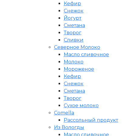
Кефир
Снежок
Йогурт
Сметана
Творог
Сливки
Северное Молоко
Масло сливочное
Молоко
Мороженое
Кефир
Снежок
Сметана
Творог
Сухое молоко
Comеlla
Рассольный продукт
Из Вологды
Масло сливочное