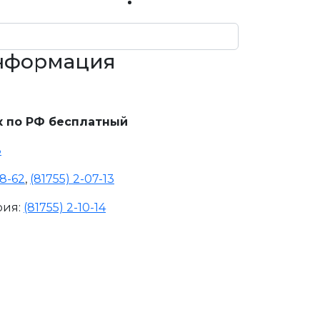
информация
 по РФ бесплатный
8
18-62
,
(81755) 2-07-13
рия:
(81755) 2-10-14