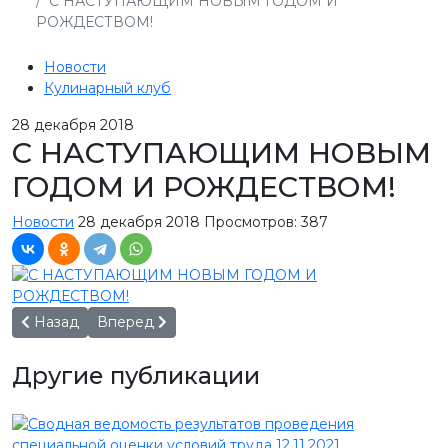
С НАСТУПАЮЩИМ НОВЫМ ГОДОМ И
РОЖДЕСТВОМ!
Новости
Кулинарный клуб
28
декабря 2018
С НАСТУПАЮЩИМ НОВЫМ
ГОДОМ И РОЖДЕСТВОМ!
Новости
28 декабря 2018
Просмотров: 387
Предыдущий: #adelechallenge от "Северного Молока" и "М
Следующий: Партнёр X ЮБИЛЕЙНОЙ ЦЕРЕМ
Назад
Вперед
Другие публикации