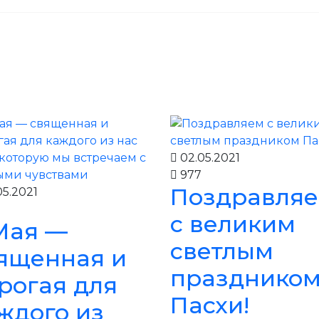
ся программа Верещагинских дней
02.05.2021
977
Поздравля
5.2021
с великим
Мая —
светлым
ященная и
празднико
рогая для
Пасхи!
ждого из