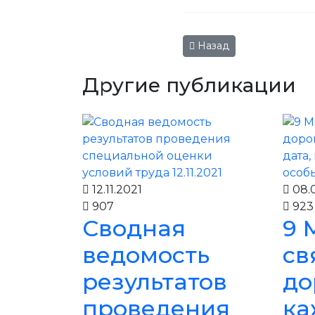
Предыдущий: Завершает
Назад
Другие публикации
12.11.2021
08.0
907
923
Сводная
9 
ведомость
св
результатов
до
проведения
ка