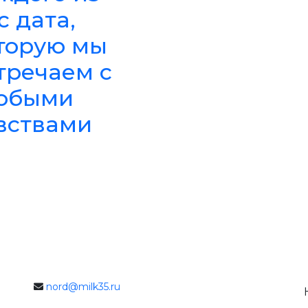
с дата,
торую мы
тречаем с
обыми
вствами
nord@milk35.ru