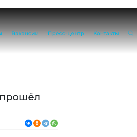
milk35.ru
3-35
Звонок по РФ бесплатный
1755) 2-16-38
ы
Вакансии
Пресс-центр
Контакты
ь открытых дверей
ж:
(81755) 2-18-62
,
(81755) 2-07-13
, лаборатория:
(81755) 2-10-14
в
 прошёл