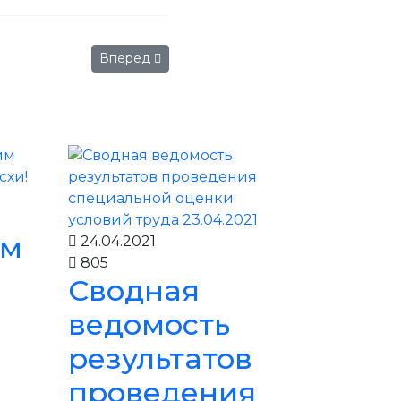
Следующий: 13 октября в столице прошел М
Вперед
ем
24.04.2021
805
Сводная
ведомость
м
результатов
проведения