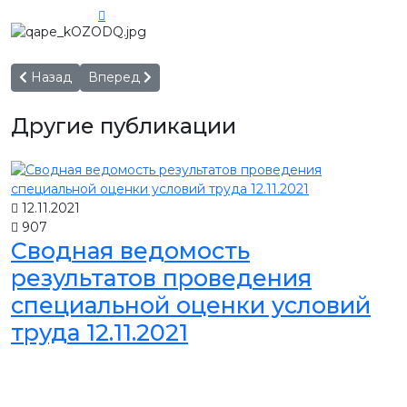
Предыдущий: Важные плюсы сухого молока
Следующий: Встречайте новую линейку йогурто
Назад
Вперед
Другие публикации
12.11.2021
907
Сводная ведомость
результатов проведения
специальной оценки условий
труда 12.11.2021