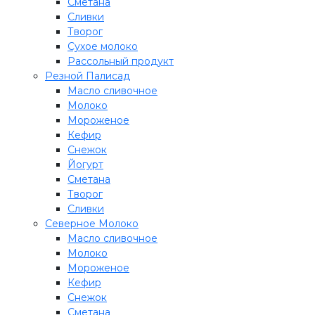
Сметана
Сливки
Творог
Сухое молоко
Рассольный продукт
Резной Палисад
Масло сливочное
Молоко
Мороженое
Кефир
Снежок
Йогурт
Сметана
Творог
Сливки
Северное Молоко
Масло сливочное
Молоко
Мороженое
Кефир
Снежок
Сметана