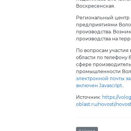
Воскресенская.
Региональный центр 
предприятиями Воло
производства. Возни
производства на тер
По вопросам участия 
области по телефону 
сфере производительн
промышленности Волог
электронной почты за
включен Javascript.
.
Источник:
https://volo
oblast.ru/novosti/novos
Предыдущий: Приглашае