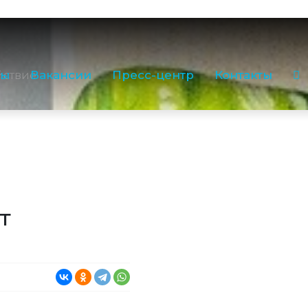
ilk35.ru
3-35
Звонок по РФ бесплатный
755) 2-16-38
ры
Вакансии
Пресс-центр
Контакты
йствие
:
(81755) 2-18-62
,
(81755) 2-07-13
 лаборатория:
(81755) 2-10-14
в
т