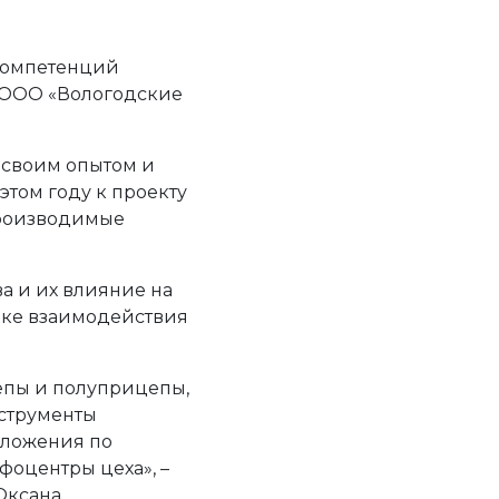
 компетенций
и ООО «Вологодские
 своим опытом и
том году к проекту
производимые
а и их влияние на
ике взаимодействия
епы и полуприцепы,
нструменты
дложения по
фоцентры цеха», –
Оксана