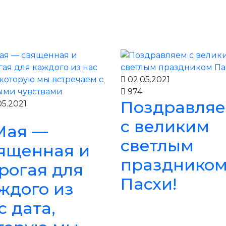
02.05.2021
974
Поздравля
5.2021
с великим
Мая —
светлым
ященная и
празднико
рогая для
Пасхи!
ждого из
с дата,