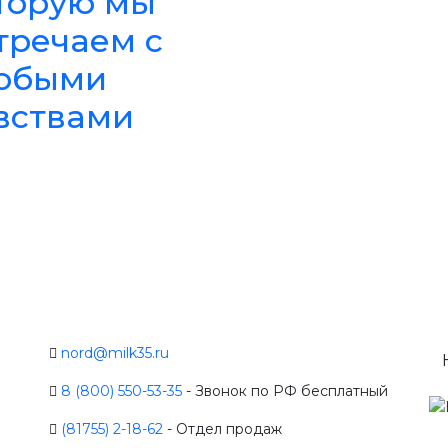
торую мы
тречаем с
обыми
вствами
nord@milk35.ru
8 (800) 550-53-35
- Звонок по РФ бесплатный
(81755) 2-18-62
- Отдел продаж