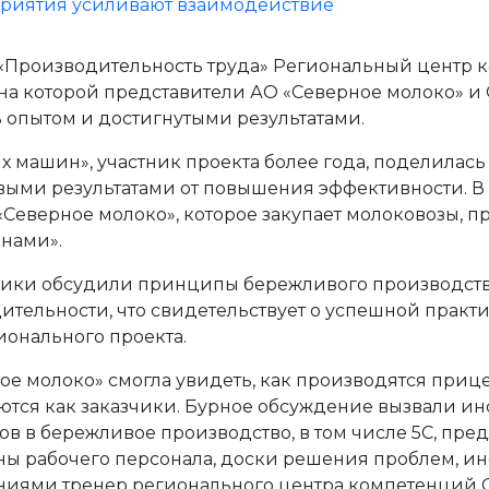
 «Производительность труда» Региональный центр
 на которой представители АО «Северное молоко» 
опытом и достигнутыми результатами.
 машин», участник проекта более года, поделилась
ми результатами от повышения эффективности. В э
Северное молоко», которое закупает молоковозы, 
нами».
тники обсудили принципы бережливого производств
тельности, что свидетельствует о успешной практ
ионального проекта.
ое молоко» смогла увидеть, как производятся приц
ются как заказчики. Бурное обсуждение вызвали и
в в бережливое производство, в том числе 5С, пре
ы рабочего персонала, доски решения проблем, ин
ниями тренер регионального центра компетенций 