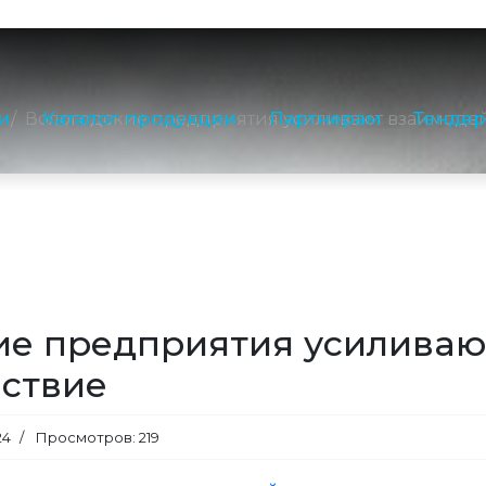
E-mail:
nord@m
8 (800) 550-5
Приемная:
(81
и
Каталог продукции
Партнерам
Тенде
и
Вологодские предприятия усиливают взаимоде
Отдел продаж
Производство,
Контакты отдело
ие предприятия усиливаю
ствие
24
Просмотров: 219