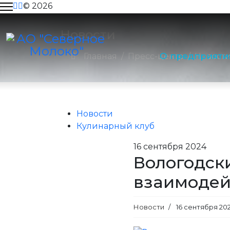
© 2026
Тендеры
Новости
О предприяти
Главная
Пресс-центр
Новост
Вакансии
Пресс-центр
Новости
Кулинарный клуб
Контакты
16
сентября 2024
Вологодск
взаимодей
Новости
16 сентября 20