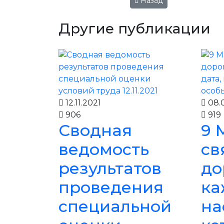
Назад
Другие публикации
12.11.2021
08.0
906
919
Сводная
9 
ведомость
св
результатов
до
проведения
ка
специальной
на