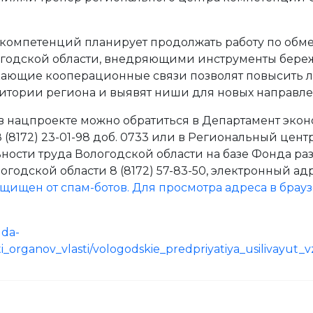
компетенций планирует продолжать работу по обм
годской области, внедряющими инструменты бере
кающие кооперационные связи позволят повысить 
ритории региона и выявят ниши для новых направле
в нацпроекте можно обратиться в Департамент эко
8 (8172) 23-01-98 доб. 0733 или в Региональный цен
ости труда Вологодской области на базе Фонда ра
одской области 8 (8172) 57-83-50, электронный ад
щищен от спам-ботов. Для просмотра адреса в брау
gda-
ti_organov_vlasti/vologodskie_predpriyatiya_usilivayut_
м на работу студентов!