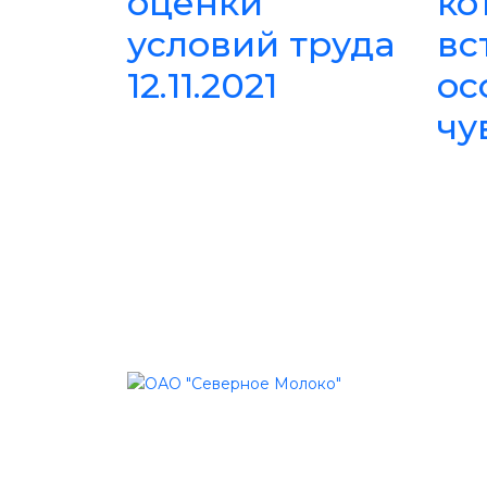
оценки
ко
условий труда
вс
12.11.2021
ос
чу