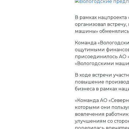
В рамках нацпроекта
организовал встречу,
машины» обменялись 
Команда «Вологодских
ощутимыми финансовы
присоединилось АО «
«Вологодскими маши
В ходе встречи учас
повышение производи
бизнеса в рамках нац
«Команда АО «Северн
которыми они пользу
вовлечения работнико
улучшениям со сторон
поделилась впечатле