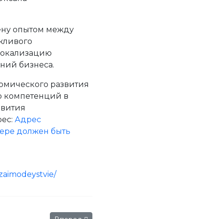
ену опытом между
жливого
локализацию
ний бизнеса.
номического развития
тр компетенций в
звития
рес:
Адрес
зере должен быть
vzaimodeystvie/
Следующий: Вологодская молочная продукция