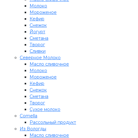
Молоко
Мороженое
Кефир
Снежок
Йогурт
Сметана
Творог
Сливки
Северное Молоко
Масло сливочное
Молоко
Мороженое
Кефир
Снежок
Сметана
Творог
Сухое молоко
Comеlla
Рассольный продукт
Из Вологды
Масло сливочное