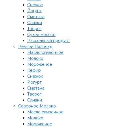
Снежок
Йогурт
Сметана
Сливки
Творог
Сухое молоко
Рассольный продукт
Резной Палисад
Масло сливочное
Молоко
Мороженое
Кефир
Снежок
Йогурт
Сметана
Творог
Сливки
Северное Молоко
Масло сливочное
Молоко
Мороженое