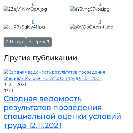
Предыдущий: Юбилейная выставка "Настоящий Вологодск
Следующий: "Резной Палисад" теперь морожен
Назад
Вперед
Другие публикации
12.11.2021
911
Сводная ведомость
результатов проведения
специальной оценки условий
труда 12.11.2021