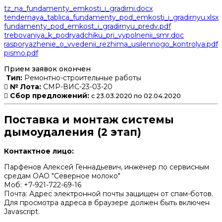
tz_na_fundamenty_emkosti_i_gradirni.docx
tendernaya_tablica_fundamenty_pod_emkosti_i_gradirnyu.xlsx
fundamenty_pod_emkost_i_gradirnyu_predv.pdf
trebovaniya_k_podryadchiku_pri_vypolnenii_smr.doc
rasporyazhenie_o_vvedenii_rezhima_usilennogo_kontrolya.pdf
pismo.pdf
Прием заявок окончен
Тип:
Ремонтно-строительные работы
№ Лота:
СМР-ВИС-23-03-20
Сбор предложений:
с 23.03.2020 по 02.04.2020
Поставка и монтаж системы
дымоудаления (2 этап)
Контактное лицо:
Парфенов Алексей Геннадьевич, инженер по сервисным
средам ОАО "Северное молоко"
Моб: +7-921-722-69-16
Почта:
Адрес электронной почты защищен от спам-ботов.
Для просмотра адреса в браузере должен быть включен
Javascript.