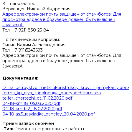
КП направлять:
Верховцев Николай Андреевич
Адрес электронной почты защищен от спам-ботов. Для
просмотра адреса в браузере должен быть включен
Javascript.
Тел. +7(921) 830-25-84
По техническим вопросам:
Силин Вадим Александрович
Тел. +7(911)5243693
Адрес электронной почты защищен от спам-ботов. Для
просмотра адреса в браузере должен быть включен
Javascript.
Документация:
tz_na_ustroystvo_metallokonstrukciy_krovli_i_primykaniy.docx
forma_kp_dlya_zapolneniya_podryadchikami.xlsx
telfer_chertezhi_ot_11.02.2020.pdf
04-18-km.18_05.03.2020.pdf
04-18-kmd.12_18.02.2020.pdf
04-18-as.5_raskladka_paneley_20.04.2020.pdf
Прием заявок окончен
Тип:
Ремонтно-строительные работы