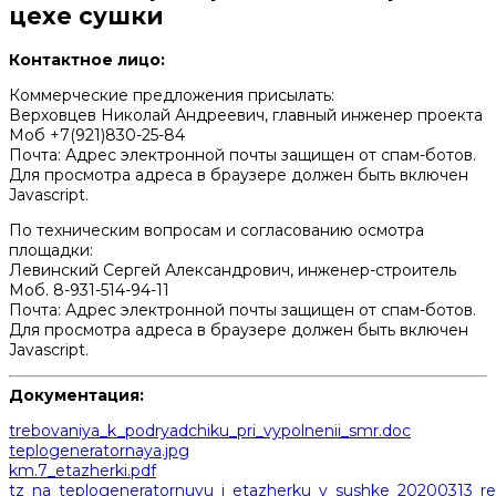
цехе сушки
Контактное лицо:
Коммерческие предложения присылать:
Верховцев Николай Андреевич, главный инженер проекта
Моб +7(921)830-25-84
Почта:
Адрес электронной почты защищен от спам-ботов.
Для просмотра адреса в браузере должен быть включен
Javascript.
По техническим вопросам и согласованию осмотра
площадки:
Левинский Сергей Александрович, инженер-строитель
Моб. 8-931-514-94-11
Почта:
Адрес электронной почты защищен от спам-ботов.
Для просмотра адреса в браузере должен быть включен
Javascript.
Документация:
trebovaniya_k_podryadchiku_pri_vypolnenii_smr.doc
teplogeneratornaya.jpg
km.7_etazherki.pdf
tz_na_teplogeneratornuyu_i_etazherku_v_sushke_20200313_rev