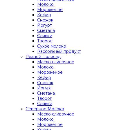
Молоко
Мороженое
Кефир
Снежок
Йогурт
Сметана
Сливки
Творог
Сухое молоко
Рассольный продукт
Резной Палисад
Масло сливочное
Молоко
Мороженое
Кефир
Снежок
Йогурт
Сметана
Творог
Сливки
Северное Молоко
Масло сливочное
Молоко
Мороженое
Кефир