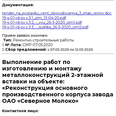
Документация:
tender_na_postavku_vent_oborudovaniya_3_etap_gotov.doc
19-s-01-rd-ov.v.3.1_izm_13-04-20.pdf
19-s-01-rd-ov.v.3.2_-_vvu_26-3-2020_izm1.pdf
19-s-01-rd-ov.v.3.3_-_sushka_26-3-2020_izm2.pdf
Прием заявок окончен
Тип:
Ремонтно-строительные работы
№ Лота:
СМР-07.05.2020
Сбор предложений:
с 07.05.2020 по 12.05.2020
Выполнение работ по
изготовлению и монтажу
металлоконструкций 2-этажной
вставки на объекте:
«Реконструкция основного
производственного корпуса завода
ОАО «Северное Молоко»
Контактное лицо: