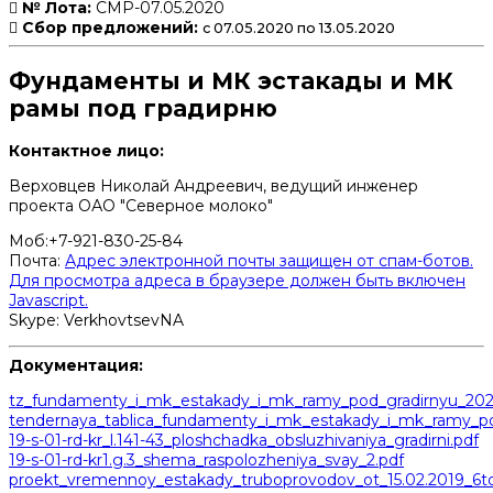
№ Лота:
СМР-07.05.2020
Сбор предложений:
с 07.05.2020 по 13.05.2020
Фундаменты и МК эстакады и МК
рамы под градирню
Контактное лицо:
Верховцев Николай Андреевич, ведущий инженер
проекта ОАО "Северное молоко"
Моб:+7-921-830-25-84
Почта:
Адрес электронной почты защищен от спам-ботов.
Для просмотра адреса в браузере должен быть включен
Javascript.
Skype: VerkhovtsevNA
Документация:
tz_fundamenty_i_mk_estakady_i_mk_ramy_pod_gradirnyu_20
tendernaya_tablica_fundamenty_i_mk_estakady_i_mk_ramy_pod
19-s-01-rd-kr_l.141-43_ploshchadka_obsluzhivaniya_gradirni.pdf
19-s-01-rd-kr1.g.3_shema_raspolozheniya_svay_2.pdf
proekt_vremennoy_estakady_truboprovodov_ot_15.02.2019_