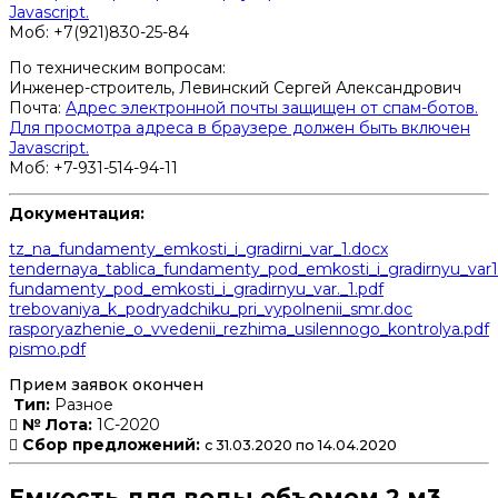
Javascript.
Моб: +7(921)830-25-84
По техническим вопросам:
Инженер-строитель, Левинский Сергей Александрович
Почта:
Адрес электронной почты защищен от спам-ботов.
Для просмотра адреса в браузере должен быть включен
Javascript.
Моб: +7-931-514-94-11
Документация:
tz_na_fundamenty_emkosti_i_gradirni_var_1.docx
tendernaya_tablica_fundamenty_pod_emkosti_i_gradirnyu_var1.
fundamenty_pod_emkosti_i_gradirnyu_var._1.pdf
trebovaniya_k_podryadchiku_pri_vypolnenii_smr.doc
rasporyazhenie_o_vvedenii_rezhima_usilennogo_kontrolya.pdf
pismo.pdf
Прием заявок окончен
Тип:
Разное
№ Лота:
1С-2020
Сбор предложений:
с 31.03.2020 по 14.04.2020
Емкость для воды объемом 2 м3