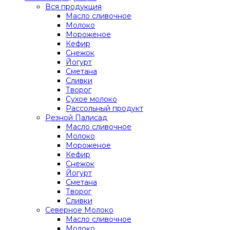
Вся продукция
Масло сливочное
Молоко
Мороженое
Кефир
Снежок
Йогурт
Сметана
Сливки
Творог
Сухое молоко
Рассольный продукт
Резной Палисад
Масло сливочное
Молоко
Мороженое
Кефир
Снежок
Йогурт
Сметана
Творог
Сливки
Северное Молоко
Масло сливочное
Молоко