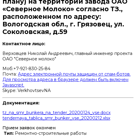
плану) на территории завода ОАО
«Северное Молоко» согласно ТЗ.,
расположенном по адресу:
Вологодская обл., г. Грязовец, ул.
Соколовская, д.59
Контактное лицо:
Верховцев Николай Андреевич, главный инженер проекта
ОАО "Северное молоко"
Моб:+7-921-830-25-84
Почта:
Адрес электронной почты защищен от спам-ботов.
Для просмотра адреса в браузере должен быть включен
Javascript.
Skype: VerkhovtsevNA
Документация:
tz_na_smr_bunkera_na_tender_20200124_vse.docx
tendernaya_tablica_smr_bunker_vse_20200212.xlsx
Прием заявок окончен
Тип:
Ремонтно-строительные работы