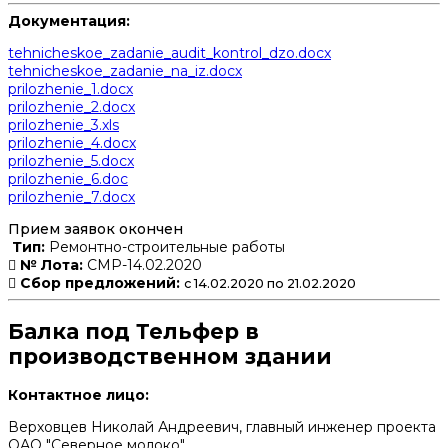
Документация:
tehnicheskoe_zadanie_audit_kontrol_dzo.docx
tehnicheskoe_zadanie_na_iz.docx
prilozhenie_1.docx
prilozhenie_2.docx
prilozhenie_3.xls
prilozhenie_4.docx
prilozhenie_5.docx
prilozhenie_6.doc
prilozhenie_7.docx
Прием заявок окончен
Тип:
Ремонтно-строительные работы
№ Лота:
СМР-14.02.2020
Сбор предложений:
с 14.02.2020 по 21.02.2020
Балка под Тельфер в
производственном здании
Контактное лицо:
Верховцев Николай Андреевич, главный инженер проекта
ОАО "Северное молоко"