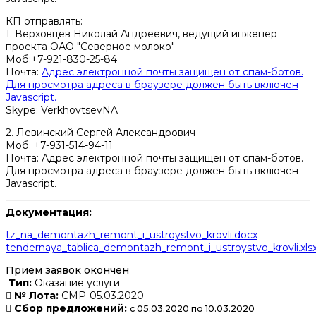
КП отправлять:
1. Верховцев Николай Андреевич, ведущий инженер
проекта ОАО "Северное молоко"
Моб:+7-921-830-25-84
Почта:
Адрес электронной почты защищен от спам-ботов.
Для просмотра адреса в браузере должен быть включен
Javascript.
Skype: VerkhovtsevNA
2. Левинский Сергей Александрович
Моб. +7-931-514-94-11
Почта:
Адрес электронной почты защищен от спам-ботов.
Для просмотра адреса в браузере должен быть включен
Javascript.
Документация:
tz_na_demontazh_remont_i_ustroystvo_krovli.docx
tendernaya_tablica_demontazh_remont_i_ustroystvo_krovli.xls
Прием заявок окончен
Тип:
Оказание услуги
№ Лота:
СМР-05.03.2020
Сбор предложений:
с 05.03.2020 по 10.03.2020