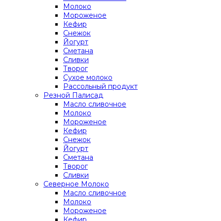
Молоко
Мороженое
Кефир
Снежок
Йогурт
Сметана
Сливки
Творог
Сухое молоко
Рассольный продукт
Резной Палисад
Масло сливочное
Молоко
Мороженое
Кефир
Снежок
Йогурт
Сметана
Творог
Сливки
Северное Молоко
Масло сливочное
Молоко
Мороженое
Кефир