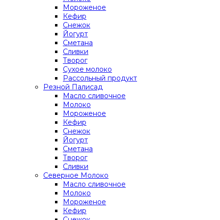
Мороженое
Кефир
Снежок
Йогурт
Сметана
Сливки
Творог
Сухое молоко
Рассольный продукт
Резной Палисад
Масло сливочное
Молоко
Мороженое
Кефир
Снежок
Йогурт
Сметана
Творог
Сливки
Северное Молоко
Масло сливочное
Молоко
Мороженое
Кефир
Снежок