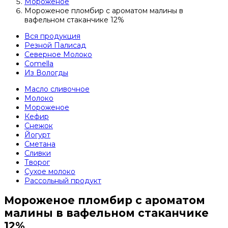
Мороженое
Мороженое пломбир с ароматом малины в
вафельном стаканчике 12%
Вся продукция
Резной Палисад
Северное Молоко
Comеlla
Из Вологды
Масло сливочное
Молоко
Мороженое
Кефир
Снежок
Йогурт
Сметана
Сливки
Творог
Сухое молоко
Рассольный продукт
Мороженое пломбир с ароматом
малины в вафельном стаканчике
12%