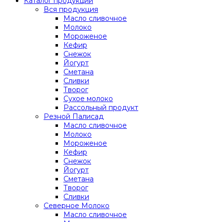
Каталог продукции
Вся продукция
Масло сливочное
Молоко
Мороженое
Кефир
Снежок
Йогурт
Сметана
Сливки
Творог
Сухое молоко
Рассольный продукт
Резной Палисад
Масло сливочное
Молоко
Мороженое
Кефир
Снежок
Йогурт
Сметана
Творог
Сливки
Северное Молоко
Масло сливочное