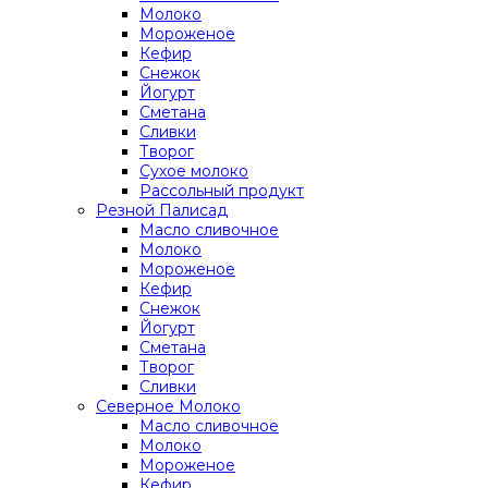
Молоко
Мороженое
Кефир
Снежок
Йогурт
Сметана
Сливки
Творог
Сухое молоко
Рассольный продукт
Резной Палисад
Масло сливочное
Молоко
Мороженое
Кефир
Снежок
Йогурт
Сметана
Творог
Сливки
Северное Молоко
Масло сливочное
Молоко
Мороженое
Кефир