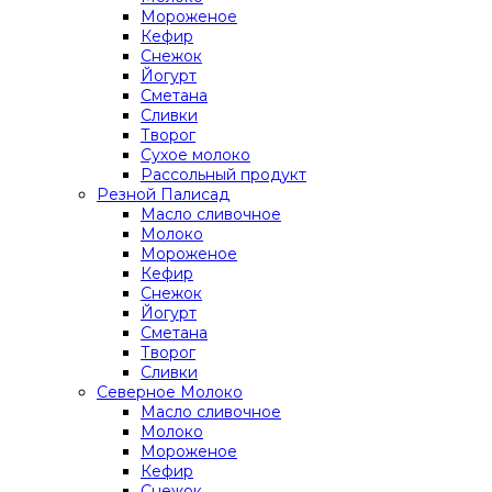
Мороженое
Кефир
Снежок
Йогурт
Сметана
Сливки
Творог
Сухое молоко
Рассольный продукт
Резной Палисад
Масло сливочное
Молоко
Мороженое
Кефир
Снежок
Йогурт
Сметана
Творог
Сливки
Северное Молоко
Масло сливочное
Молоко
Мороженое
Кефир
Снежок