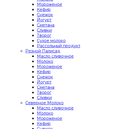
Мороженое
Кефир
Снежок
Йогурт
Сметана
Сливки
Творог
Сухое молоко
Рассольный продукт
Резной Палисад
Масло сливочное
Молоко
Мороженое
Кефир
Снежок
Йогурт
Сметана
Творог
Сливки
Северное Молоко
Масло сливочное
Молоко
Мороженое
Кефир
Снежок