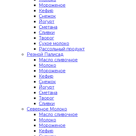
Мороженое
Кефир
Снежок
Йогурт
Сметана
Сливки
Творог
Сухое молоко
Рассольный продукт
Резной Палисад
Масло сливочное
Молоко
Мороженое
Кефир
Снежок
Йогурт
Сметана
Творог
Сливки
Северное Молоко
Масло сливочное
Молоко
Мороженое
Кефир