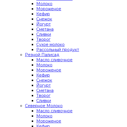
Молоко
Мороженое
Кефир
Снежок
Йогурт
Сметана
Сливки
Творог
Сухое молоко
Рассольный продукт
Резной Палисад
Масло сливочное
Молоко
Мороженое
Кефир
Снежок
Йогурт
Сметана
Творог
Сливки
Северное Молоко
Масло сливочное
Молоко
Мороженое
Кефир