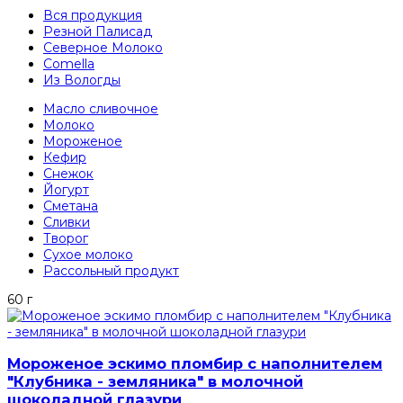
Вся продукция
Резной Палисад
Северное Молоко
Comеlla
Из Вологды
Масло сливочное
Молоко
Мороженое
Кефир
Снежок
Йогурт
Сметана
Сливки
Творог
Сухое молоко
Рассольный продукт
60 г
Мороженое эскимо пломбир с наполнителем
"Клубника - земляника" в молочной
шоколадной глазури