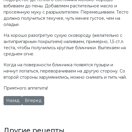
взбиваем до пены. Добавляем растительное масло и
просеянную муку с разрыхлителем. Перемешиваем. Тесто
должно получиться текучее, чуть менее густое, чем на
оладьи.
На хорошо разогретую сухую сковороду (желательно с
антипригарным покрытием) наливаем, примерно, 1,5 ст.л.
теста, чтобы получились круглые блинчики. Выпекаем на
среднем огне.
Когда на поверхности блинчика появятся пузыри и
начнут лопаться, переворачиваем на другую сторону. Со
второй стороны зарумянились, можно снимать и пить чай.
Приятного аппетита!
Предыдущий: Чизкейк без выпечки
Следующий: Теплый салат с обжаренными бакла
Назад
Вперед
Другие рецепты