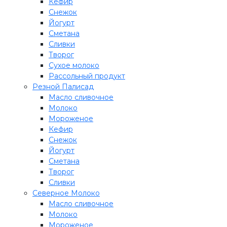
Кефир
Снежок
Йогурт
Сметана
Сливки
Творог
Сухое молоко
Рассольный продукт
Резной Палисад
Масло сливочное
Молоко
Мороженое
Кефир
Снежок
Йогурт
Сметана
Творог
Сливки
Северное Молоко
Масло сливочное
Молоко
Мороженое