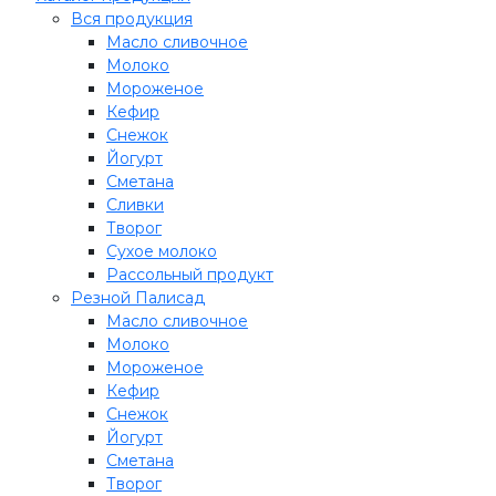
Вся продукция
Масло сливочное
Молоко
Мороженое
Кефир
Снежок
Йогурт
Сметана
Сливки
Творог
Сухое молоко
Рассольный продукт
Резной Палисад
Масло сливочное
Молоко
Мороженое
Кефир
Снежок
Йогурт
Сметана
Творог