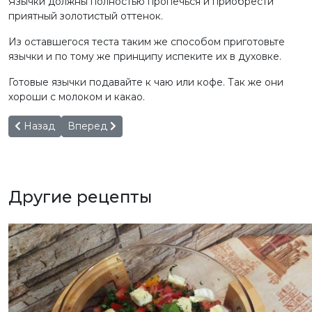
Язычки должны полностью пропечься и приобрести
приятный золотистый оттенок.
Из оставшегося теста таким же способом приготовьте
язычки и по тому же принципу испеките их в духовке.
Готовые язычки подавайте к чаю или кофе. Так же они
хороши с молоком и какао.
Предыдущий: Заливной пирог с мясом на кефире
Следующий: Очень нежная творожная лепешка
Назад
Вперед
Другие рецепты