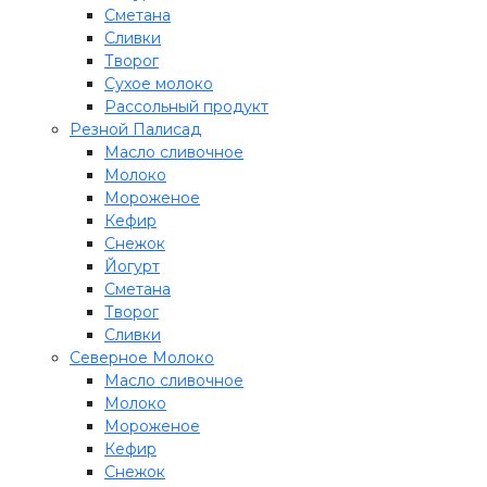
Сметана
Сливки
Творог
Сухое молоко
Рассольный продукт
Резной Палисад
Масло сливочное
Молоко
Мороженое
Кефир
Снежок
Йогурт
Сметана
Творог
Сливки
Северное Молоко
Масло сливочное
Молоко
Мороженое
Кефир
Снежок