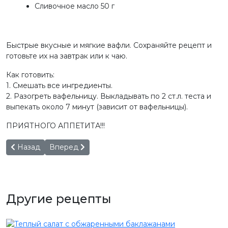
Сливочное масло 50 г
Быстрые вкусные и мягкие вафли. Сохраняйте рецепт и
готовьте их на завтрак или к чаю.
Как готовить:
1. Смешать все ингредиенты.
2. Разогреть вафельницу. Выкладывать по 2 ст.л. теста и
выпекать около 7 минут (зависит от вафельницы).
ПРИЯТНОГО АППЕТИТА!!!
Предыдущий: Молочные коржики
Следующий: Ватрушки с творогом, яблоком, из
Назад
Вперед
Другие рецепты