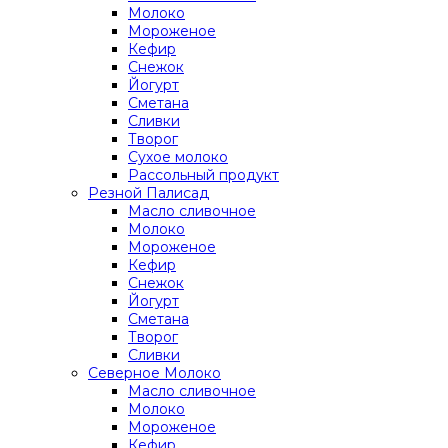
Молоко
Мороженое
Кефир
Снежок
Йогурт
Сметана
Сливки
Творог
Сухое молоко
Рассольный продукт
Резной Палисад
Масло сливочное
Молоко
Мороженое
Кефир
Снежок
Йогурт
Сметана
Творог
Сливки
Северное Молоко
Масло сливочное
Молоко
Мороженое
Кефир