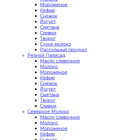
Мороженое
Кефир
Снежок
Йогурт
Сметана
Сливки
Творог
Сухое молоко
Рассольный продукт
Резной Палисад
Масло сливочное
Молоко
Мороженое
Кефир
Снежок
Йогурт
Сметана
Творог
Сливки
Северное Молоко
Масло сливочное
Молоко
Мороженое
Кефир
Снежок