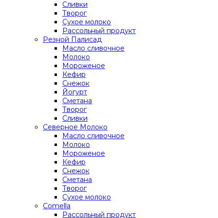
Сливки
Творог
Сухое молоко
Рассольный продукт
Резной Палисад
Масло сливочное
Молоко
Мороженое
Кефир
Снежок
Йогурт
Сметана
Творог
Сливки
Северное Молоко
Масло сливочное
Молоко
Мороженое
Кефир
Снежок
Сметана
Творог
Сухое молоко
Comеlla
Рассольный продукт