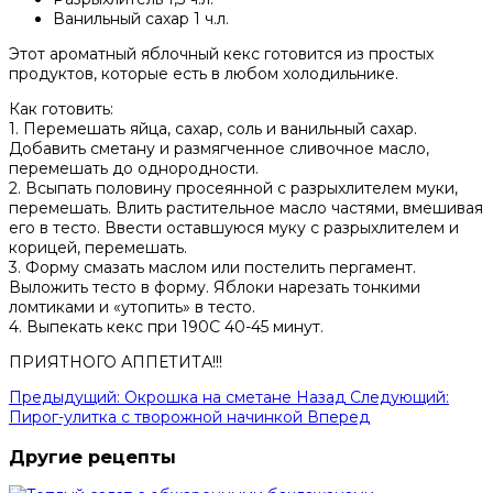
Ванильный сахар 1 ч.л.
Этот ароматный яблочный кекс готовится из простых
продуктов, которые есть в любом холодильнике.
Как готовить:
1. Перемешать яйца, сахар, соль и ванильный сахар.
Добавить сметану и размягченное сливочное масло,
перемешать до однородности.
2. Всыпать половину просеянной с разрыхлителем муки,
перемешать. Влить растительное масло частями, вмешивая
его в тесто. Ввести оставшуюся муку с разрыхлителем и
корицей, перемешать.
3. Форму смазать маслом или постелить пергамент.
Выложить тесто в форму. Яблоки нарезать тонкими
ломтиками и «утопить» в тесто.
4. Выпекать кекс при 190С 40-45 минут.
ПРИЯТНОГО АППЕТИТА!!!
Предыдущий: Окрошка на сметане
Назад
Следующий:
Пирог-улитка с творожной начинкой
Вперед
Другие рецепты