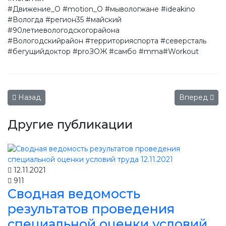
#Движение_О #motion_O #мывологжане #ideakino
#Вологда #регион35 #майский
#90летиевологодскогорайона
#Вологодскийрайон #территорияспорта #северсталь
#бегущийдоктор #proЗОЖ #самбо #mma#Workout
Предыдущий: 75 лет ВНИИ Маслоделия и сыроделия г. Угл
Следующий: 
Назад
Вперед
Другие публикации
12.11.2021
911
Сводная ведомость
результатов проведения
специальной оценки условий