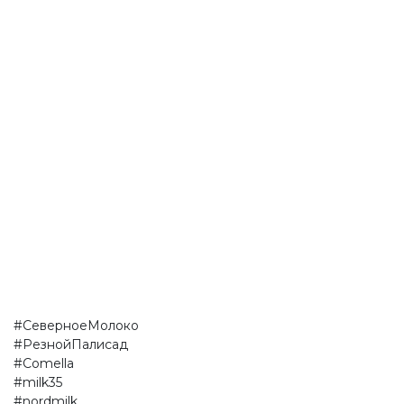
#СеверноеМолоко
#РезнойПалисад
#Comella
#milk35
#nordmilk