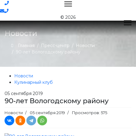
Контакты
© 2026
Новости
Поиск
Главная
Пресс-центр
Новости
90-лет Вологодскому району
Контактная
информация
Новости
E-mail:
nord@milk35.ru
Кулинарный клуб
8 (800) 550-53-35
Звонок по
05
сентября 2019
РФ бесплатный
90-лет Вологодскому району
Приемная:
(81755) 2-16-38
Новости
05 сентября 2019
Просмотров: 575
Отдел продаж:
(81755) 2-18-62
,
(81755) 2-07-13