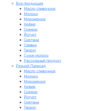
Вся продукция
Масло сливочное
Молоко
Мороженое
Кефир
Снежок
Йогурт
Сметана
Сливки
Творог
Сухое молоко
Рассольный продукт
Резной Палисад
Масло сливочное
Молоко
Мороженое
Кефир
Снежок
Йогурт
Сметана
Творог