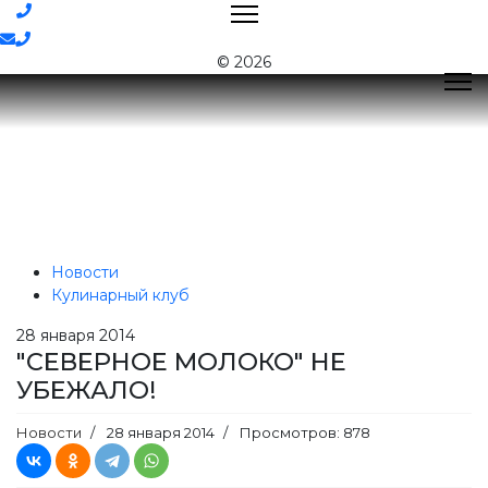
Контакты
© 2026
Новости
Поиск
Главная
Пресс-центр
Новости
"СЕВЕРНОЕ МОЛОКО" НЕ УБЕЖАЛО!
Контактная
информация
Новости
E-mail:
nord@milk35.ru
Кулинарный клуб
8 (800) 550-53-35
Звонок по
28
января 2014
РФ бесплатный
"СЕВЕРНОЕ МОЛОКО" НЕ
УБЕЖАЛО!
Приемная:
(81755) 2-16-38
Отдел продаж:
(81755) 2-18-62
,
Новости
28 января 2014
Просмотров: 878
(81755) 2-07-13