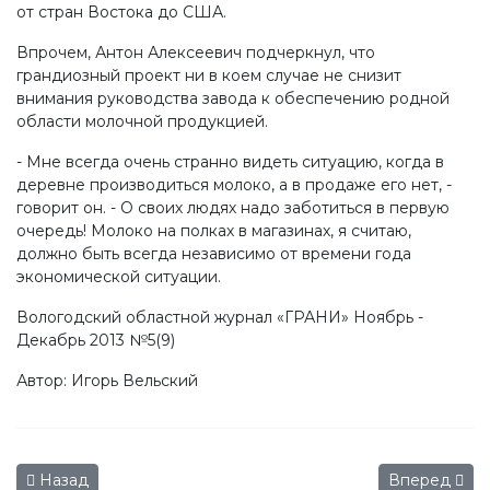
от стран Востока до США.
Впрочем, Антон Алексеевич подчеркнул, что
грандиозный проект ни в коем случае не снизит
внимания руководства завода к обеспечению родной
области молочной продукцией.
- Мне всегда очень странно видеть ситуацию, когда в
деревне производиться молоко, а в продаже его нет, -
говорит он. - О своих людях надо заботиться в первую
очередь! Молоко на полках в магазинах, я считаю,
должно быть всегда независимо от времени года
экономической ситуации.
Вологодский областной журнал «ГРАНИ» Ноябрь -
Декабрь 2013 №5(9)
Автор: Игорь Вельский
Предыдущий: ХХIII международная агропромышленная вы
Следующий: 
Назад
Вперед