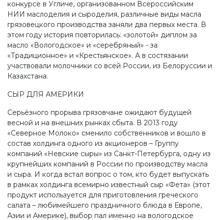
конкурсе в Угличе, организованном Всероссийским
НИИ маслоделия и сыроделия, различные виды масла
грязовецкого производства заняли два первых места. В
этом году история повторилась: «золотой» диплом за
масло «Вологодское» и «серебряный» - за
«Традиционное» и «Крестьянское». А в состязании
участвовали молочники со всей России, из Белоруссии и
Казахстана.
СЫР ДЛЯ АМЕРИКИ
Серьёзного прорыва грязовчане ожидают будущей
весной и на внешних рынках сбыта. В 2013 году
«Северное Молоко» сменило собственников и вошло в
состав холдинга одного из акционеров – Группу
компаний «Невские сыры» из Санкт-Петербурга, одну из
крупнейших компаний в России по производству масла
и сыра. И когда встал вопрос о том, кто будет выпускать
в рамках холдинга всемирно известный сыр «Фета» (этот
продукт используется для приготовления греческого
салата – любимейшего праздничного блюда в Европе,
Азии и Америке), выбор пал именно на вологодское