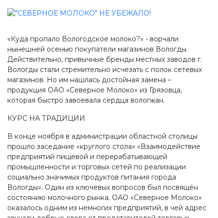
Производство, лаборатория:
(81755) 2-10-14
Контакты отделов
«Куда пропало Вологодское молоко?» - ворчали
нынешней осенью покупатели магазинов Вологды.
Действительно, привычные бренды местных заводов г.
Вологды стали стремительно исчезать с полок сетевых
магазинов. Но им нашлась достойная замена –
продукция ОАО «Северное Молоко» из Грязовца,
которая быстро завоевала сердца вологжан.
КУРС НА ТРАДИЦИИ
В конце ноября в администрации областной столицы
прошло заседание «круглого стола» «Взаимодействие
предприятий пищевой и перерабатывающей
промышленности и торговых сетей по реализации
социально значимых продуктов питания города
Вологды». Один из ключевых вопросов был посвящён
состоянию молочного рынка. ОАО «Северное Молоко»
оказалось одним из немногих предприятий, в чей адрес
звучали добрые слова от представителей торговых