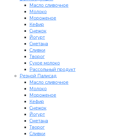
Масло сливочное
Молоко
Мороженое
Кефир
Снежок
Йогурт
Сметана
Сливки
Творог
Сухое молоко
Рассольный продукт
Резной Палисад
Масло сливочное
Молоко
Мороженое
Кефир
Снежок
Йогурт
Сметана
Творог
Сливки