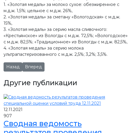
1. «Золотая медаль» за молоко сухое: обезжиренное с
м.д.ж. 1,5%; цельное с м.д.ж. 26%,
2. «Золотая медаль» за сметану «Вологодская» с м.д.ж.
15%,
3. «Золотая медаль» за серию масла сливочного:
«Крестьянское» из Вологды с м.д.ж. 72,5%; «Вологодское»
с м.д.ж. 82,5%; «Традиционное» из Вологды с м.д.ж. 82,5%,
4. «Золотая медаль» за серию молока
ультрапастеризованного с м.д.ж. 2,5%; 3,2%; 3,5%.
Предыдущий: Первая в России линия по производству сы
Следующий: "СЕВЕРНОЕ МОЛОКО" НЕ УБЕЖАЛО
Назад
Вперед
Другие публикации
12.11.2021
907
Сводная ведомость
результатов проведения