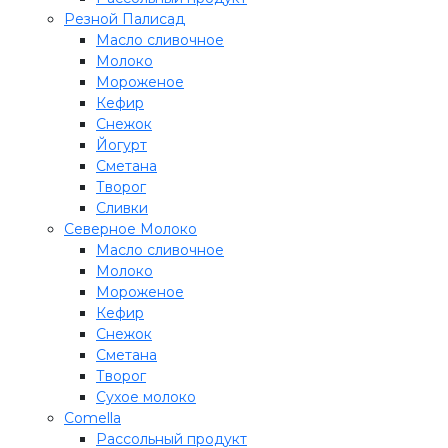
Резной Палисад
Масло сливочное
Молоко
Мороженое
Кефир
Снежок
Йогурт
Сметана
Творог
Сливки
Северное Молоко
Масло сливочное
Молоко
Мороженое
Кефир
Снежок
Сметана
Творог
Сухое молоко
Comеlla
Рассольный продукт