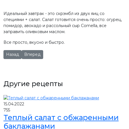
Идеальный завтрак - это скрэмбл из двух яиц со
специями + салат. Салат готовится очень просто: огурец,
помидор, авокадо и рассольный сыр Comella, все
заправить оливковым маслом.
Все просто, вкусно и быстро.
Предыдущий: Творожный чизкейк без выпечки
Следующий: Сырные лепёшки
Назад
Вперед
Другие рецепты
15.04.2022
755
Теплый салат с обжаренными
баклажанами