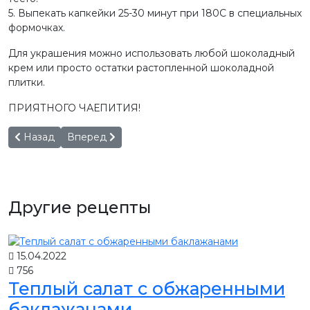
5. Выпекать капкейки 25-30 минут при 180С в специальных
формочках.
Для украшения можно использовать любой шоколадный
крем или просто остатки растопленной шоколадной
плитки.
ПРИЯТНОГО ЧАЕПИТИЯ!
Предыдущий: Творожный пирог с персиками от Надежды
Следующий: Кальмары в сметане от Надежды 
Назад
Вперед
Другие рецепты
15.04.2022
756
Теплый салат с обжаренными
баклажанами