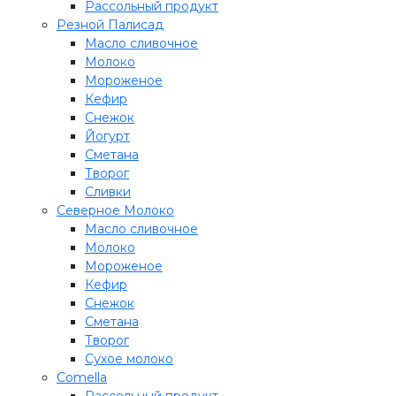
Рассольный продукт
Резной Палисад
Масло сливочное
Молоко
Мороженое
Кефир
Снежок
Йогурт
Сметана
Творог
Сливки
Северное Молоко
Масло сливочное
Молоко
Мороженое
Кефир
Снежок
Сметана
Творог
Сухое молоко
Comеlla
Рассольный продукт