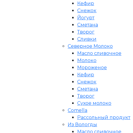
Кефир
Снежок
Йогурт
Сметана
Творог
Сливки
Северное Молоко
Масло сливочное
Молоко
Мороженое
Кефир
Снежок
Сметана
Творог
Сухое молоко
Comеlla
Рассольный продукт
Из Вологды
Масло сливочное