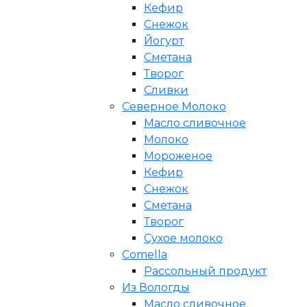
Кефир
Снежок
Йогурт
Сметана
Творог
Сливки
Северное Молоко
Масло сливочное
Молоко
Мороженое
Кефир
Снежок
Сметана
Творог
Сухое молоко
Comеlla
Рассольный продукт
Из Вологды
Масло сливочное