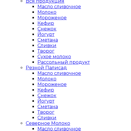
Вся продукция
Масло сливочное
Молоко
Мороженое
Кефир
Снежок
Йогурт
Сметана
Сливки
Творог
Сухое молоко
Рассольный продукт
Резной Палисад
Масло сливочное
Молоко
Мороженое
Кефир
Снежок
Йогурт
Сметана
Творог
Сливки
Северное Молоко
Масло сливочное