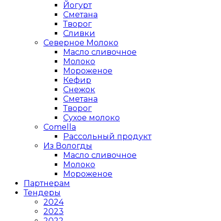
Йогурт
Сметана
Творог
Сливки
Северное Молоко
Масло сливочное
Молоко
Мороженое
Кефир
Снежок
Сметана
Творог
Сухое молоко
Comеlla
Рассольный продукт
Из Вологды
Масло сливочное
Молоко
Мороженое
Партнерам
Тендеры
2024
2023
2022