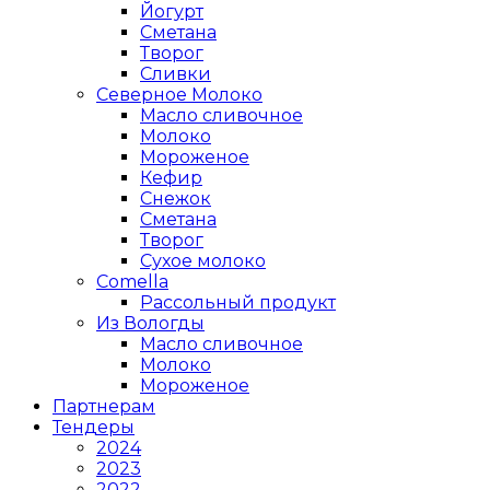
Йогурт
Сметана
Творог
Сливки
Северное Молоко
Масло сливочное
Молоко
Мороженое
Кефир
Снежок
Сметана
Творог
Сухое молоко
Comеlla
Рассольный продукт
Из Вологды
Масло сливочное
Молоко
Мороженое
Партнерам
Тендеры
2024
2023
2022