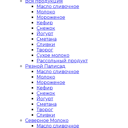
Вся продукция
Масло сливочное
Молоко
Мороженое
Кефир
Снежок
Йогурт
Сметана
Сливки
Творог
Сухое молоко
Рассольный продукт
Резной Палисад
Масло сливочное
Молоко
Мороженое
Кефир
Снежок
Йогурт
Сметана
Творог
Сливки
Северное Молоко
Масло сливочное