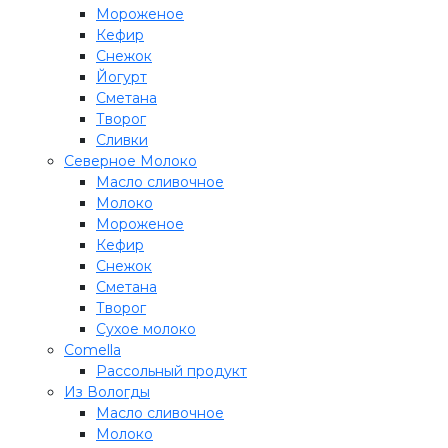
Мороженое
Кефир
Снежок
Йогурт
Сметана
Творог
Сливки
Северное Молоко
Масло сливочное
Молоко
Мороженое
Кефир
Снежок
Сметана
Творог
Сухое молоко
Comеlla
Рассольный продукт
Из Вологды
Масло сливочное
Молоко