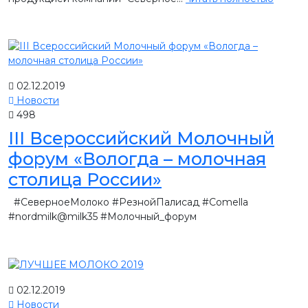
02.12.2019
Новости
498
III Всероссийский Молочный
форум «Вологда – молочная
столица России»
#СеверноеМолоко #РезнойПалисад #Comella
#nordmilk@milk35 #Молочный_форум
02.12.2019
Новости