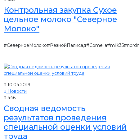
Контрольная закупка Сухое
цельное молоко "Северное
Молоко"
#СеверноеМолоко#РезнойПалисад#Comella#milk35#nordm
10.04.2019
Новости
446
Сводная ведомость
результатов проведения
специальной оценки условий
труда