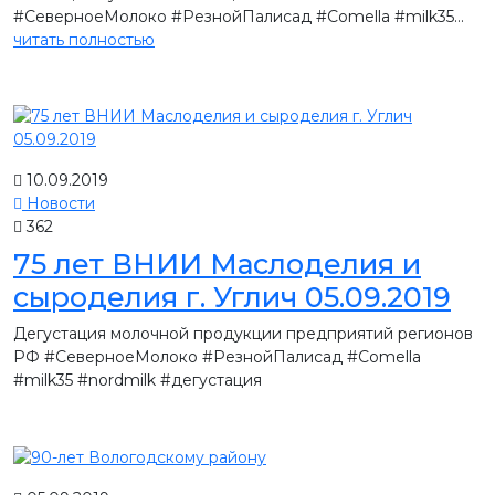
#СеверноеМолоко #РезнойПалисад #Comella #milk35...
читать полностью
10.09.2019
Новости
362
75 лет ВНИИ Маслоделия и
сыроделия г. Углич 05.09.2019
Дегустация молочной продукции предприятий регионов
РФ #СеверноеМолоко #РезнойПалисад #Comella
#milk35 #nordmilk #дегустация