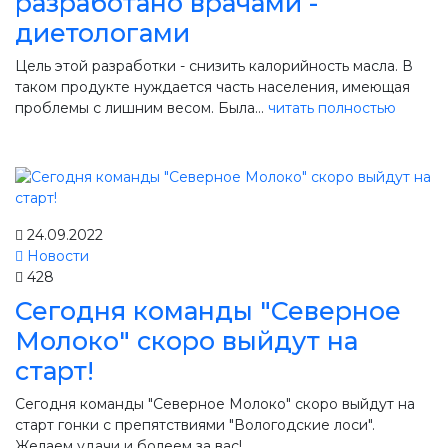
разработано врачами -
Производство, лаборатория:
(81755) 2-10-14
диетологами
Контакты отделов
Цель этой разработки - снизить калорийность масла. В
таком продукте нуждается часть населения, имеющая
проблемы с лишним весом. Была...
читать полностью
24.09.2022
Новости
428
Сегодня команды "Северное
Молоко" скоро выйдут на
старт!
Сегодня команды "Северное Молоко" скоро выйдут на
старт гонки с препятствиями "Вологодские лоси".
Желаем удачи и болеем за вас!