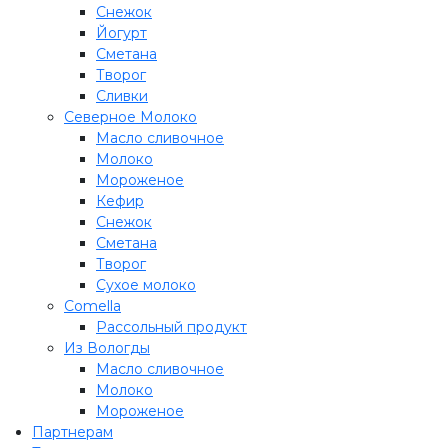
Снежок
Йогурт
Сметана
Творог
Сливки
Северное Молоко
Масло сливочное
Молоко
Мороженое
Кефир
Снежок
Сметана
Творог
Сухое молоко
Comеlla
Рассольный продукт
Из Вологды
Масло сливочное
Молоко
Мороженое
Партнерам