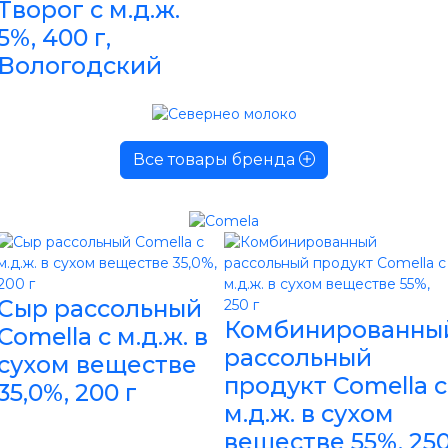
Творог с м.д.ж.
5%, 400 г,
Вологодский
Все товары бренда
Сыр рассольный
Комбинированны
Comella с м.д.ж. в
рассольный
сухом веществе
продукт Comella с
35,0%, 200 г
м.д.ж. в сухом
веществе 55%, 25