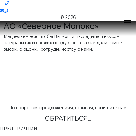
Контакты
© 2026
АО «Северное Молоко»
Мы делаем всё, чтобы Вы могли насладиться вкусом
Поиск
натуральных и свежих продуктов, а также дали самые
высокие оценки сотрудничеству с нами.
Контактная
информация
E-mail:
nord@milk35.ru
8 (800) 550-53-35
Звонок по
РФ бесплатный
Приемная:
(81755) 2-16-38
По вопросам, предложениям, отзывам, напишите нам:
ОБРАТИТЬСЯ...
Отдел продаж:
(81755) 2-18-62
,
(81755) 2-07-13
ПРЕДПРИЯТИИ