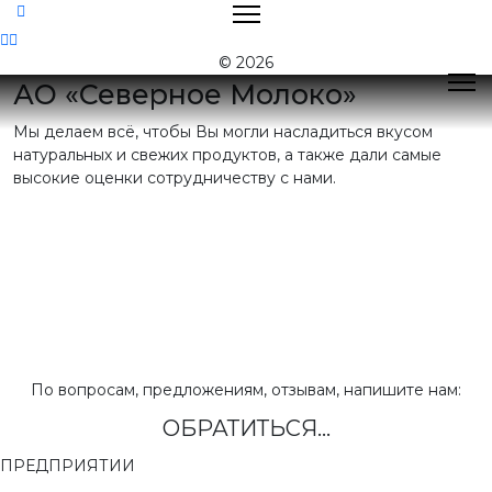
Контакты
© 2026
АО «Северное Молоко»
Мы делаем всё, чтобы Вы могли насладиться вкусом
Поиск
натуральных и свежих продуктов, а также дали самые
высокие оценки сотрудничеству с нами.
Контактная
информация
E-mail:
nord@milk35.ru
8 (800) 550-53-35
Звонок по РФ
бесплатный
Приемная:
(81755) 2-16-38
По вопросам, предложениям, отзывам, напишите нам:
ОБРАТИТЬСЯ...
Отдел продаж:
(81755) 2-18-62
,
(81755) 2-07-13
ПРЕДПРИЯТИИ