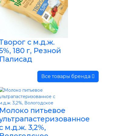
Творог с м.д.ж.
5%, 180 г, Резной
Палисад
Все товары бренда
Молоко питьевое
ультрапастеризованное
с м.д.ж. 3,2%,
Вологодское