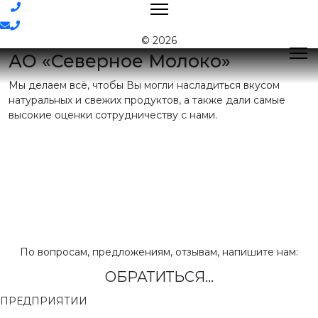
Контакты
© 2026
АО «Северное Молоко»
Мы делаем всё, чтобы Вы могли насладиться вкусом
Поиск
натуральных и свежих продуктов, а также дали самые
высокие оценки сотрудничеству с нами.
Контактная
информация
E-mail:
nord@milk35.ru
8 (800) 550-53-35
Звонок по
РФ бесплатный
Приемная:
(81755) 2-16-38
По вопросам, предложениям, отзывам, напишите нам:
ОБРАТИТЬСЯ...
Отдел продаж:
(81755) 2-18-62
,
(81755) 2-07-13
ПРЕДПРИЯТИИ