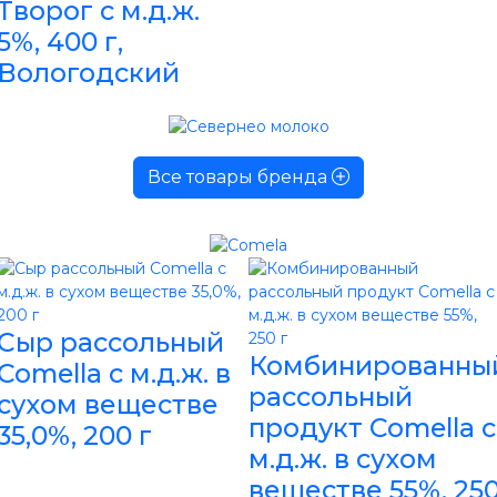
Творог с м.д.ж.
5%, 400 г,
Вологодский
Все товары бренда
Сыр рассольный
Комбинированны
Comella с м.д.ж. в
рассольный
сухом веществе
продукт Comella с
35,0%, 200 г
м.д.ж. в сухом
веществе 55%, 25